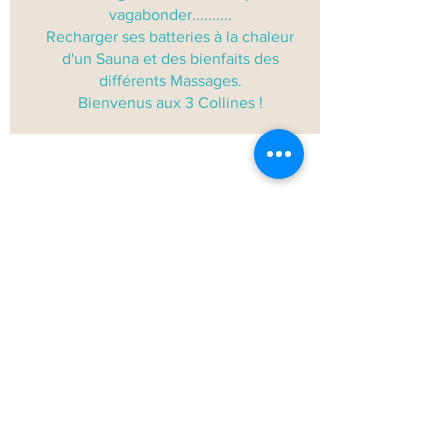
vagabonder..........
Recharger ses batteries à la chaleur
d'un Sauna et des bienfaits des
différents Massages.
Bienvenus aux 3 Collines !
21 Chemin Henri IV
64800 SAINT-VINCENT
06.64.52.61.77
07.60.02.61.77
contact@les3collines.com