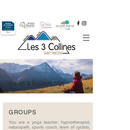
+33 6.64.52.61.77
Book by phone at
or by email at
contact@les3collines.com
Groups & Business trips
GROUPS
You are a yoga teacher, hypnotherapist,
naturopath, sports coach, team of cyclists,